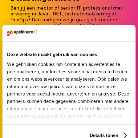
Ben jij een medior of senior IT-professional met
ervaring in Java, .NET, testautomatisering of
DevOps? Dan nodigen we je graag uit voor een
exclusieve IT-expeditie bij de IV-afdeling van de
Belastingdienst. Op 4 maart krijg je de kans om in
gesprek te gaan met verschillende teams en te
ontdekken hoe wij werken aan innovatieve IT-
oplossingen die Nederland vooruit helpen.
Deze website maakt gebruik van cookies
Locatie:
Apeldoorn – John F. Kennedylaan 8
We gebruiken cookies om content en advertenties te
(Walterboscomplex)
personaliseren, om functies voor social media te bieden
en om ons websiteverkeer te analyseren. Ook delen we
Aanmelden?
informatie over uw gebruik van onze site met onze
partners voor social media, adverteren en analyse. Deze
partners kunnen deze gegevens combineren met andere
informatie die u aan ze heeft verstrekt of die ze hebben
verzameld op basis van uw gebruik van hun services.
Details tonen