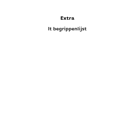
Extra
It begrippenlijst
© Copyright 2024
Privacybeleid
Cookiebeleid
Volg ons: