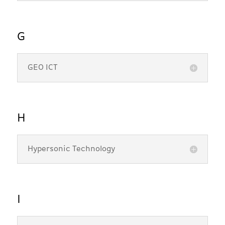
G
GEO ICT
H
Hypersonic Technology
I