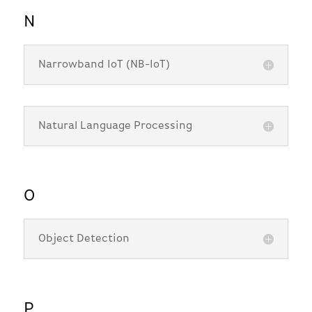
N
Narrowband IoT (NB-IoT)
Natural Language Processing
O
Object Detection
P