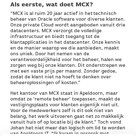
Als eerste, wat doet MCX?
“MCX is al ruim 20 jaar actief in het technisch
beheer van Oracle software voor diverse klanten.
Onze private Cloud wordt aangeboden vanuit drie
datacenters. MCX verzorgt de volledige
infrastructuur en biedt toegang tot de
klantapplicaties in het datacenter. Onze kennis
en de manier waarop we die aanbieden, maakt
ons uniek. Door het nemen van de
verantwoordelijkheid voor het beheer, halen we
zorgen weg bij onze klanten. Dit onderstrepen we
met een vaste prijs per maand. Zonder gedoe,
zodat de klant niet na hoeft te denken over
beheeroplossingen of kosten.”
Het kantoor van MCX staat in Apeldoorn, maar
omdat ze ‘remote beheer’ toepassen, maakt de
vestigingsplaats voor klanten eigenlijk niet uit.
Voor de medewerkers zelf is dit ook niet van
belang, het werk uitvoeren gaat net zo makkelijk
vanuit huis of op locatie bij de klant.” Toch vond
Johan het niet meer dan logisch om lid te worden
van Apeldoorn IT. “Ik kwam in gesprek met