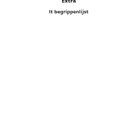
Extra
It begrippenlijst
© Copyright 2024
Privacybeleid
Cookiebeleid
Volg ons: