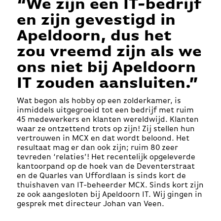
“We zijn een IT-bedrijf
en zijn gevestigd in
Apeldoorn, dus het
zou vreemd zijn als we
ons niet bij Apeldoorn
IT zouden aansluiten.”
Wat begon als hobby op een
zolderkamer, is
inmiddels uitgegroeid tot een bedrijf met ruim
45 medewerkers en klanten wereldwijd.
Klanten
waar ze ontzettend trots op zijn! Zij stellen hun
vertrouwen in MCX en dat wordt beloond. Het
resultaat mag er dan ook zijn; ruim 80 zeer
tevreden ‘relaties’!
Het recentelijk opgeleverde
kantoorpand op de hoek van de Deventerstraat
en de
Quarles
van
Uffordlaan
is
sinds kort de
thuishaven van IT-beheerder MCX. Sinds kort
zijn
ze ook
aangesloten bij Apeldoorn IT. Wij gingen in
gesprek met directeur Johan van Veen.