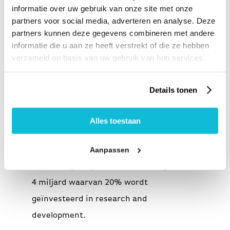
wereld-leidende producten, diensten en
informatie over uw gebruik van onze site met onze
oplossingen van defensie tot burger
partners voor social media, adverteren en analyse. Deze
partners kunnen deze gegevens combineren met andere
beveiliging. Met vestigingen op elk
informatie die u aan ze heeft verstrekt of die ze hebben
continent, ontwikkelt en verbetert Saab
verzameld op basis van uw gebruik van hun services.
continu nieuwe technologie om aan de
veranderende vraag van haar klanten
Details tonen
tegemoet te komen. De meest belangrijke
afzetgebieden zijn Europa, Zuid Afrika,
Alles toestaan
Australië en de Verenigde Staten. Saab
telt ongeveer 19.000 medewerkers en
Aanpassen
heeft een jaarlijkse omzet van ongeveer €
4 miljard waarvan 20% wordt
geïnvesteerd in research and
development.