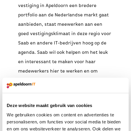
vestiging in Apeldoorn een bredere
portfolio aan de Nederlandse markt gaat
aanbieden, staat meewerken aan een
goed vestigingsklimaat in deze regio voor
Saab en andere IT-bedrijven hoog op de
agenda. Saab wil ook helpen om het leuk
en interessant te maken voor haar
medewerkers hier te werken en om
makkelijk in contact te kunnen komen
met vakgenoten van andere organisatie
in Apeldoorn.
Deze website maakt gebruik van cookies
Kort over Saab
We gebruiken cookies om content en advertenties te
personaliseren, om functies voor social media te bieden
Saab bedient de wereldmarkt met
en om ons websiteverkeer te analyseren. Ook delen we