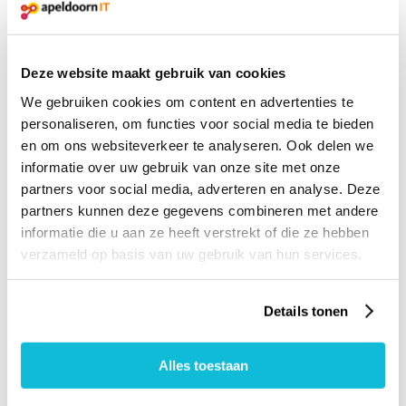
De MKB Cyber Alarmcentrale is een
initiatief van publieke en private partners
Deze website maakt gebruik van cookies
die samen digitale criminaliteit
We gebruiken cookies om content en advertenties te
bestrijden: van politie en gemeenten tot
personaliseren, om functies voor social media te bieden
kennisinstellingen en gespecialiseerde
en om ons websiteverkeer te analyseren. Ook delen we
cybersecuritybedrijven.
informatie over uw gebruik van onze site met onze
partners voor social media, adverteren en analyse. Deze
Pilot in de Stedendriehoek
partners kunnen deze gegevens combineren met andere
informatie die u aan ze heeft verstrekt of die ze hebben
In oktober is de alarmcentrale als proef
verzameld op basis van uw gebruik van hun services.
beschikbaar voor ondernemers in de
Stedendriehoek. Bij succes wordt
Details tonen
gewerkt aan een structurele, landelijke
voorziening.
Alles toestaan
👉 Tip: sla het nummer alvast op in je