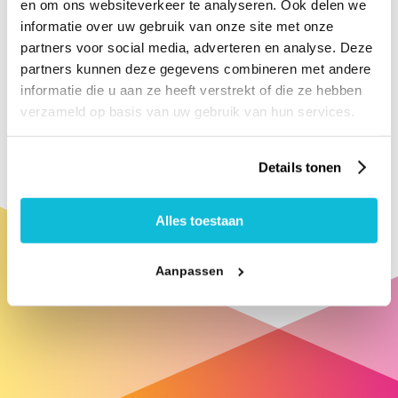
en om ons websiteverkeer te analyseren. Ook delen we
Apeldoorn IT
informatie over uw gebruik van onze site met onze
partners voor social media, adverteren en analyse. Deze
Ben je geïnteresseerd in de mogelijkheden om je
partners kunnen deze gegevens combineren met andere
aan te sluiten bij Apeldoorn IT? Zie jij ook de
informatie die u aan ze heeft verstrekt of die ze hebben
voordelen?
verzameld op basis van uw gebruik van hun services.
Neem contact op
Details tonen
Alles toestaan
Aanpassen