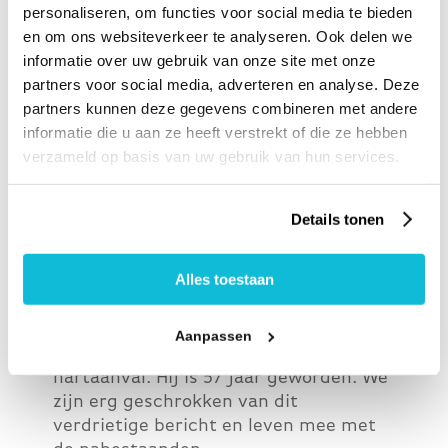
personaliseren, om functies voor social media te bieden
en om ons websiteverkeer te analyseren. Ook delen we
informatie over uw gebruik van onze site met onze
partners voor social media, adverteren en analyse. Deze
partners kunnen deze gegevens combineren met andere
informatie die u aan ze heeft verstrekt of die ze hebben
verzameld op basis van uw gebruik van hun services.
Details tonen
Bestuursvoorzitter Kadaster Frank
Tierolff overleden
8 juli 2025
Alles toestaan
Frank Tierolff, bestuursvoorzitter van
het Kadaster, is op woensdag 2 juli
Aanpassen
overleden aan de gevolgen van een
hartaanval. Hij is 57 jaar geworden. We
zijn erg geschrokken van dit
verdrietige bericht en leven mee met